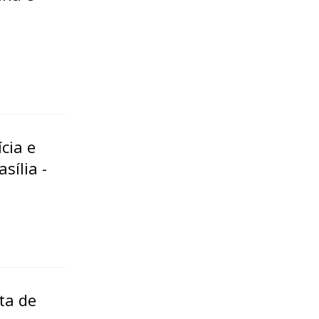
cia e
sília -
ta de