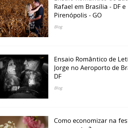
Rafael em Brasília - DF e
Pirenópolis - GO
Blog
Ensaio Romântico de Letí
Jorge no Aeroporto de Bra
DF
Blog
Como economizar na fes