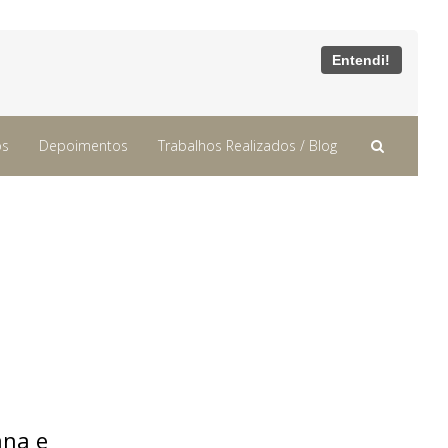
Entendi!
os
Depoimentos
Trabalhos Realizados / Blog
ana e