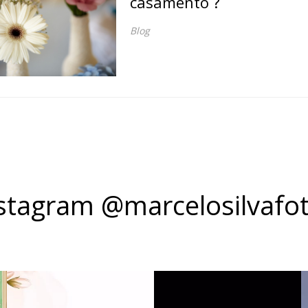
casamento ?
Blog
stagram @marcelosilvafo