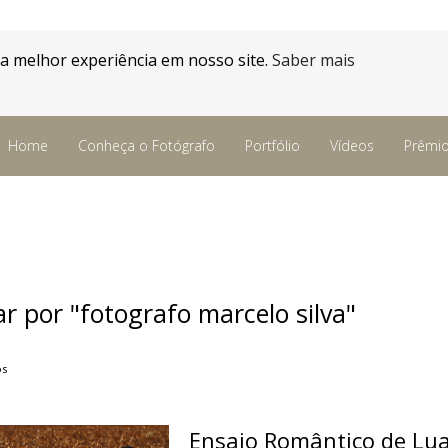
 a melhor experiência em nosso site.
Saber mais
Home
Conheça o Fotógrafo
Portfólio
Vídeos
Prêmi
ar por
"fotografo marcelo silva"
os
Ensaio Romântico de Lu